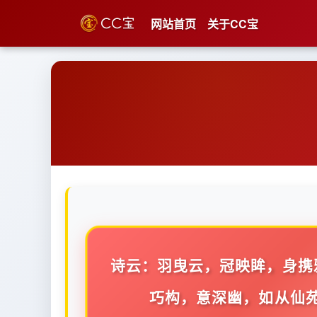
网站首页
关于CC宝
诗云：羽曳云，冠映眸，身携
巧构，意深幽，如从仙