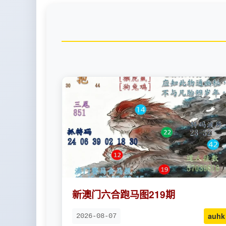
新澳门六合跑马图219期
auhk
2026-08-07